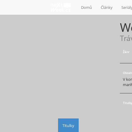
Domů
Články
Seriál
W
Trá
Žánr
Obsah
V ko
mari
Titulk
Titulky