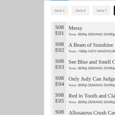
Série 5
Série 6
Série 7
S08
Messy
E01
BDRip DEMAND; DVDRip 
Verze:
S08
A Beam of Sunshine
E02
1080p HDTV MiNDYOURG
Verze:
S08
See Blue and Smell 
E03
BDRip DEMAND; DVDRip
Verze:
S08
Only Judy Can Judg
E04
BDRip DEMAND; DVDRip
Verze:
S08
Red in Tooth and Cl
E05
BDRip DEMAND; DVDRip
Verze:
S08
Allosaurus Crush Cas