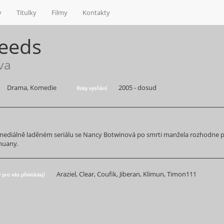
y
Titulky
Filmy
Kontakty
eeds
va
Drama, Komedie
2005 - dosud
Roky vysílání
mediálně laděném seriálu se Nancy Botwinová po smrti manžela rozhodne př
huany.
Araziel, Clear, Coufik, Jiberan, Klimun, Timon111
y pro vás překládají