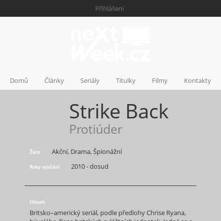
Přihlášení
Domů
Články
Seriály
Titulky
Filmy
Kontakty
Strike Back
Protiúder
Akční, Drama, Špionážní
Žánr
2010 - dosud
Roky vysílání
Obsah
Britsko–americký seriál, podle předlohy Chrise Ryana,