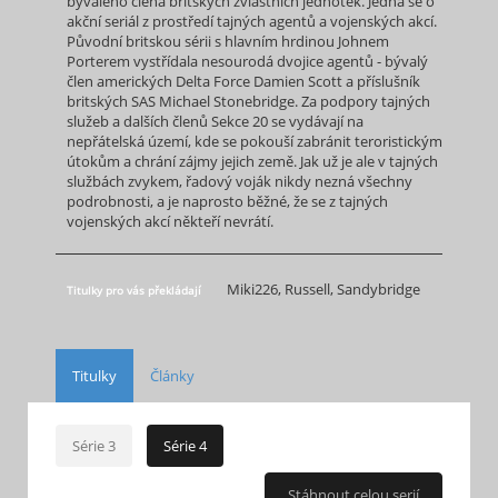
bývalého člena britských zvláštních jednotek. Jedná se o
akční seriál z prostředí tajných agentů a vojenských akcí.
Původní britskou sérii s hlavním hrdinou Johnem
Porterem vystřídala nesourodá dvojice agentů - bývalý
člen amerických Delta Force Damien Scott a příslušník
britských SAS Michael Stonebridge. Za podpory tajných
služeb a dalších členů Sekce 20 se vydávají na
nepřátelská území, kde se pokouší zabránit teroristickým
útokům a chrání zájmy jejich země. Jak už je ale v tajných
službách zvykem, řadový voják nikdy nezná všechny
podrobnosti, a je naprosto běžné, že se z tajných
vojenských akcí někteří nevrátí.
Miki226, Russell, Sandybridge
Titulky pro vás překládají
Titulky
Články
Série 3
Série 4
Stáhnout celou serií