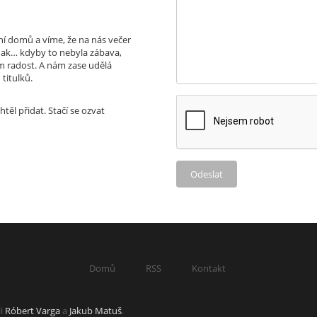
aní domů a víme, že na nás večer
jinak… kdyby to nebyla zábava,
m radost. A nám zase udělá
titulků.
ěl přidat. Stačí se ozvat
Domů
RSS
Kontakt
li
Róbert Varga
a
Jakub Matuš
.