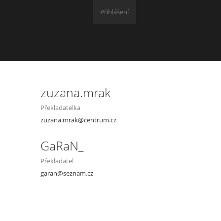
Přihlášení
zuzana.mrak
Překladatelka
zuzana.mrak@centrum.cz
GaRaN_
Překladatel
garan@seznam.cz