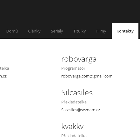
Domů
Články
Seriály
Titulky
Filmy
Kontakty
robovarga
telka
Programátor
m.cz
robovarga.com@gmail.com
Silcasiles
Překladatelka
Silcasiles@seznam.cz
kvakkv
Překladatelka