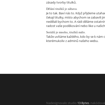
zásady tvorby titulků.
Dělání titulků je zábava.
Je to tak. Baví nás to. Když přijdeme utah
čekají titulky, místo abychom se zabavili 
nedělali bychom to. A rádi děláme ostatní
radost vaše poděkování nebo like u našich 
Seriálů je mnoho, titulků málo.
Takže uvítáme každého, kdo by se k nám cht
kterémukoliv z adminů našeho webu.
Nadesignovalo studio
13 Bytes
, nakódova