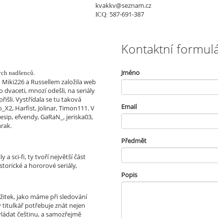
kvakkv@seznam.cz
587-691-387
ICQ:
Kontaktní formul
Jméno
ých nadšenců.
, Miki226 a Russellem založila web
 dvaceti, mnozí odešli, na seriály
 přišli. Vystřídala se tu taková
Email
X2, Harfist, Jolinar, Timon111. V
sip, efvendy, GaRaN_, jeriska03,
mrak.
Předmět
 a sci-fi, ty tvoří největší část
storické a hororové seriály,
Popis
žitek, jako máme při sledování
ý titulkář potřebuje znát nejen
vládat češtinu, a samozřejmě