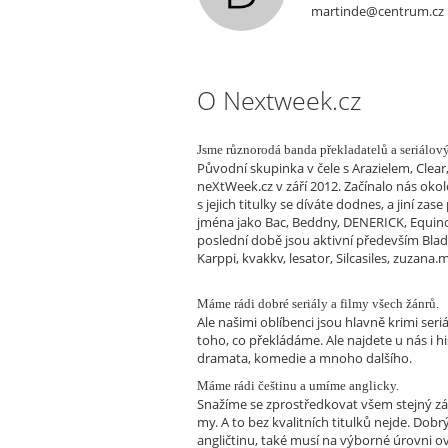
martinde@centrum.cz
O Nextweek.cz
Jsme různorodá banda překladatelů a seriálov
Původní skupinka v čele s Arazielem, Clear
neXtWeek.cz v září 2012. Začínalo nás okolo
s jejich titulky se díváte dodnes, a jiní zase
jména jako Bac, Beddny, DENERICK, Equino_
poslední době jsou aktivní především Blade
Karppi, kvakkv, lesator, Silcasiles, zuzana.
Máme rádi dobré seriály a filmy všech žánrů.
Ale našimi oblíbenci jsou hlavně krimi seriály
toho, co překládáme. Ale najdete u nás i hi
dramata, komedie a mnoho dalšího.
Máme rádi češtinu a umíme anglicky.
Snažíme se zprostředkovat všem stejný zá
my. A to bez kvalitních titulků nejde. Dobr
angličtinu, také musí na výborné úrovni o