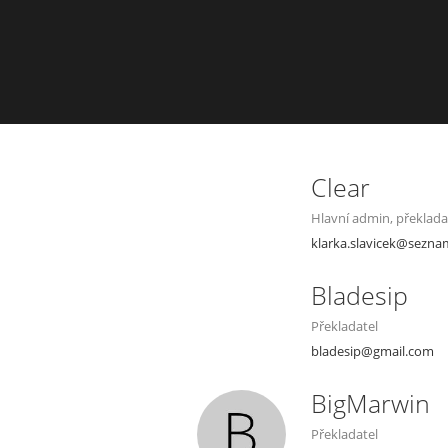
Clear
Hlavní admin, překlada
klarka.slavicek@sezna
Bladesip
Překladatel
bladesip@gmail.com
BigMarwin
Překladatel