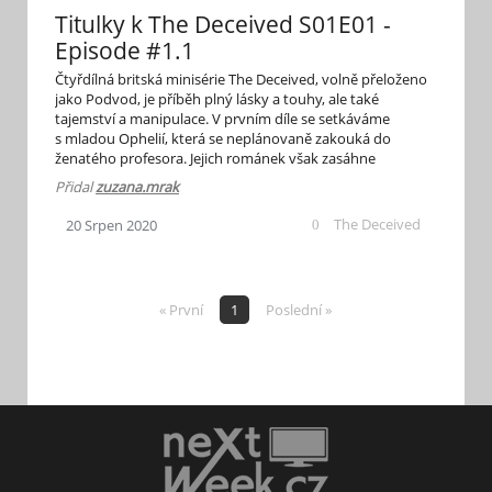
Titulky k The Deceived S01E01 -
Episode #1.1
Čtyřdílná britská minisérie The Deceived, volně přeloženo
jako Podvod, je příběh plný lásky a touhy, ale také
tajemství a manipulace. V prvním díle se setkáváme
s mladou Ophelií, která se neplánovaně zakouká do
ženatého profesora. Jejich románek však zasáhne
nečeká smrt. V hlavní roli uvidíte Emily Reid (známá ze
Přidal
zuzana.mrak
seriálu Belgravia) jako Ophelii, Emmetta J Scanlana (Peaky
Blinders) jako profesora Michaela a Paula Mescala (Normal
The Deceived
20
Srpen
2020
0
People) jako Seana. Titulky pro vás připravila zuzana.mrak.
Bavte se.
« První
1
Poslední »