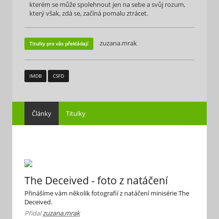
kterém se může spolehnout jen na sebe a svůj rozum,
který však, zdá se, začíná pomalu ztrácet.
zuzana.mrak
Titulky pro vás překládají
IMDB
CSFD
Články
Titulky
The Deceived - foto z natáčení
Přinášíme vám několik fotografií z natáčení minisérie The
Deceived.
Přidal
zuzana.mrak