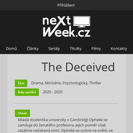
Přihlášení
Domů
Články
Seriály
Titulky
Filmy
Kontakty
The Deceived
Drama, Minisérie, Psychologický, Thriller
Žánr
2020 - 2020
Roky vysílání
Obsah
Mladá studentka univerzity v Cambridgi Ophelie se
zamiluje do ženatého profesora. Jejich poměr však
zasáhne nečekaná smrt. Ophelie se ocitne ve světě, ve