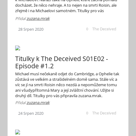
docházet, že něco nehraje. A to nejen na smrti Roisin, ale
zřejmě i na Michaelovi samotném. Titulky pro vás
připravila zuzana.mrak. Bavte se.
Přidal
zuzana.mrak
The Deceived
28
Srpen
2020
0
Titulky k The Deceived S01E02 -
Episode #1.2
Michael musí nečekaně odjet do Cambridge, a Ophelie tak
zůstává ve velkém a strašidelném domě sama. Stále víc a
víc se jí na smrti Roisin něco nezdá a nepomůžeme tomu
ani všudypřítomná Mary a její zvláštní chování. Užijte si
druhý díl. Titulky pro vás připravila zuzana.mrak.
Přidal
zuzana.mrak
The Deceived
24
Srpen
2020
0