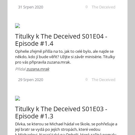
The Deceived
31
Srpen
2020
0
Titulky k The Deceived S01E04 -
Episode #1.4
Ophelie zřejmě přišla na to, jak to celé bylo, ale najde se
někdo, kdo jí bude věřit? Užijte si závěr minisérie. Titulky
pro vás připravila zuzana.mrak.
Přidal
zuzana.mrak
The Deceived
29
Srpen
2020
0
Titulky k The Deceived S01E03 -
Episode #1.3
Dívka, se kterou se Michael hádal ve škole, se pohřešuje a
její bratr se vydá po jejích stropách, které vedou
k Michaelovi. Narazí také na Ophelii, které začíná pomalu