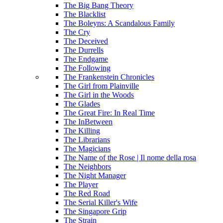
The Big Bang Theory
The Blacklist
The Boleyns: A Scandalous Family
The Cry
The Deceived
The Durrells
The Endgame
The Following
The Frankenstein Chronicles
The Girl from Plainville
The Girl in the Woods
The Glades
The Great Fire: In Real Time
The InBetween
The Killing
The Librarians
The Magicians
The Name of the Rose | Il nome della rosa
The Neighbors
The Night Manager
The Player
The Red Road
The Serial Killer's Wife
The Singapore Grip
The Strain