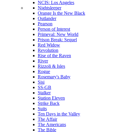
NCIS: Los Angeles
Nightsleeper
Orange Is the New Black
Outlander
Pearson
Person of Interest
Primeval: New World
Prison Break: Sequel
Red Widow
Revolution
Rise of the Raven
River
Rizzoli & Isles
Rogue
Rosemary's Baby
Sisi
SS-GB
Stalker
Station Eleven
Strike Back
Suits
Ten Days in the Valley
The Affair
The Americans
The Bible