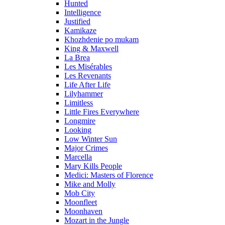
Hunted
Intelligence
Justified
Kamikaze
Khozhdenie po mukam
King & Maxwell
La Brea
Les Misérables
Les Revenants
Life After Life
Lilyhammer
Limitless
Little Fires Everywhere
Longmire
Looking
Low Winter Sun
Major Crimes
Marcella
Mary Kills People
Medici: Masters of Florence
Mike and Molly
Mob City
Moonfleet
Moonhaven
Mozart in the Jungle