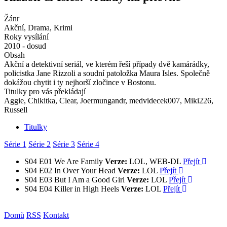
Žánr
Akční, Drama, Krimi
Roky vysílání
2010 - dosud
Obsah
Akční a detektivní seriál, ve kterém řeší případy dvě kamárádky,
policistka Jane Rizzoli a soudní patoložka Maura Isles. Společně
dokážou chytit i ty nejhorší zločince v Bostonu.
Titulky pro vás překládají
Aggie, Chikitka, Clear, Joermungandr, medvidecek007, Miki226,
Russell
Titulky
Série 1
Série 2
Série 3
Série 4
S04
E01
We Are Family
Verze:
LOL, WEB-DL
Přejít
S04
E02
In Over Your Head
Verze:
LOL
Přejít
S04
E03
But I Am a Good Girl
Verze:
LOL
Přejít
S04
E04
Killer in High Heels
Verze:
LOL
Přejít
Domů
RSS
Kontakt