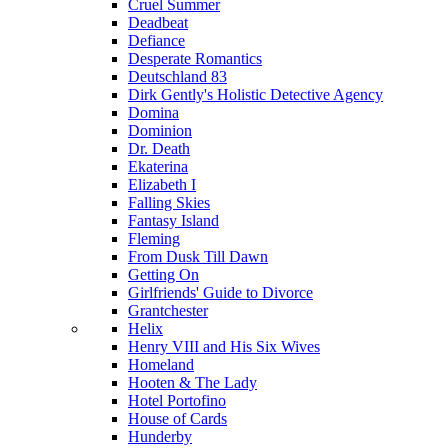
Cruel Summer
Deadbeat
Defiance
Desperate Romantics
Deutschland 83
Dirk Gently's Holistic Detective Agency
Domina
Dominion
Dr. Death
Ekaterina
Elizabeth I
Falling Skies
Fantasy Island
Fleming
From Dusk Till Dawn
Getting On
Girlfriends' Guide to Divorce
Grantchester
Helix
Henry VIII and His Six Wives
Homeland
Hooten & The Lady
Hotel Portofino
House of Cards
Hunderby