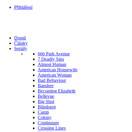
Přihlášení
Domů
Články
Seriály
666 Park Avenue
7 Deadly Sins
Almost Human
American Housewife
American Woman
Bad Behaviour
Banshee
Becoming Elizabeth
Bellevue
Big Shot
Blindspot
Camp
Colony
Continuum
Crossing Lines