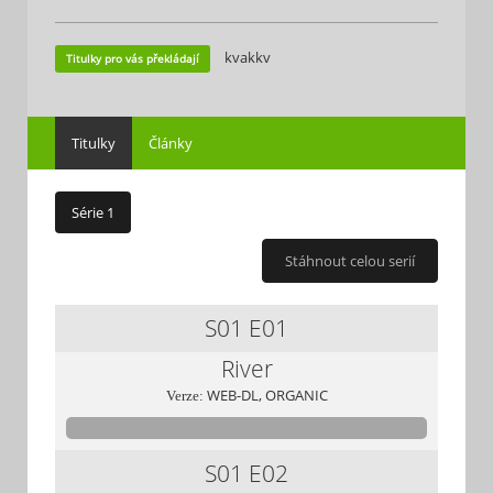
kvakkv
Titulky pro vás překládají
Titulky
Články
Série 1
Stáhnout celou serií
S01
E01
River
WEB-DL, ORGANIC
Verze:
S01
E02