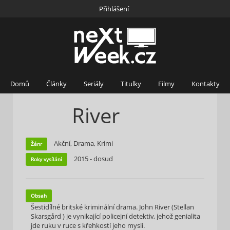
Přihlášení
Domů
Články
Seriály
Titulky
Filmy
Kontakty
River
Akční, Drama, Krimi
Žánr
2015 - dosud
Roky vysílání
Obsah
Šestidílné britské kriminální drama. John River (Stellan
Skarsgård ) je vynikající policejní detektiv, jehož genialita
jde ruku v ruce s křehkostí jeho mysli.