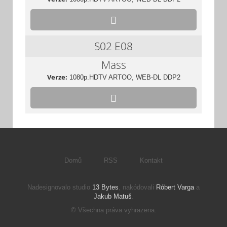
S02
E08
Mass
Verze:
1080p.HDTV ARTOO, WEB-DL DDP2
Domů
RSS
Kontakt
Nadesignovalo studio
13 Bytes
, nakódovali
Róbert Varga
a
Jakub Matuš
.
© Všechna práva vyhrazena.