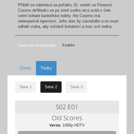
Příběh se odehrává na počátku 15. století ve Florencii.
Cosimo de'Medici se po smrti svého otce ocitá v čele
velmi bohaté bankéřské rodiny. Ale Cosimo zná
nebezpečné tajemství. Jeho otec by zavražděn a on musí
odhalit vraha, aby ochránil bohatství a moc své rodiny.
kvakkv
Titulky pro vás překládají
Články
Titulky
Série 1
Série 2
Série 3
S02
E01
Old Scores
Verze:
1080p.HDTV