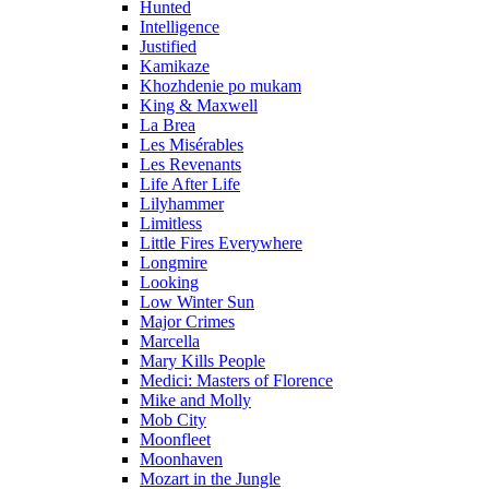
Hunted
Intelligence
Justified
Kamikaze
Khozhdenie po mukam
King & Maxwell
La Brea
Les Misérables
Les Revenants
Life After Life
Lilyhammer
Limitless
Little Fires Everywhere
Longmire
Looking
Low Winter Sun
Major Crimes
Marcella
Mary Kills People
Medici: Masters of Florence
Mike and Molly
Mob City
Moonfleet
Moonhaven
Mozart in the Jungle