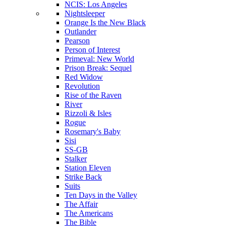
NCIS: Los Angeles
Nightsleeper
Orange Is the New Black
Outlander
Pearson
Person of Interest
Primeval: New World
Prison Break: Sequel
Red Widow
Revolution
Rise of the Raven
River
Rizzoli & Isles
Rogue
Rosemary's Baby
Sisi
SS-GB
Stalker
Station Eleven
Strike Back
Suits
Ten Days in the Valley
The Affair
The Americans
The Bible