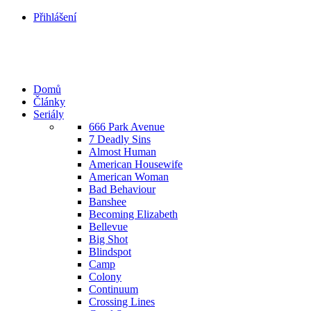
Přihlášení
Domů
Články
Seriály
666 Park Avenue
7 Deadly Sins
Almost Human
American Housewife
American Woman
Bad Behaviour
Banshee
Becoming Elizabeth
Bellevue
Big Shot
Blindspot
Camp
Colony
Continuum
Crossing Lines