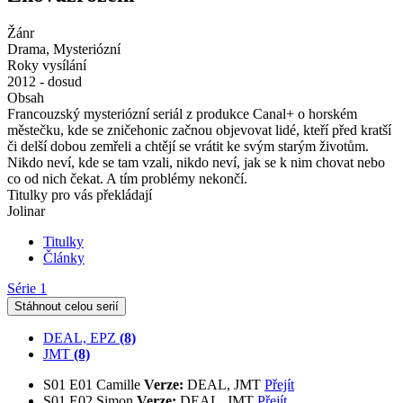
Žánr
Drama, Mysteriózní
Roky vysílání
2012 - dosud
Obsah
Francouzský mysteriózní seriál z produkce Canal+ o horském
městečku, kde se zničehonic začnou objevovat lidé, kteří před kratší
či delší dobou zemřeli a chtějí se vrátit ke svým starým životům.
Nikdo neví, kde se tam vzali, nikdo neví, jak se k nim chovat nebo
co od nich čekat. A tím problémy nekončí.
Titulky pro vás překládají
Jolinar
Titulky
Články
Série 1
Stáhnout celou serií
DEAL, EPZ
(8)
JMT
(8)
S01
E01
Camille
Verze:
DEAL, JMT
Přejít
S01
E02
Simon
Verze:
DEAL, JMT
Přejít