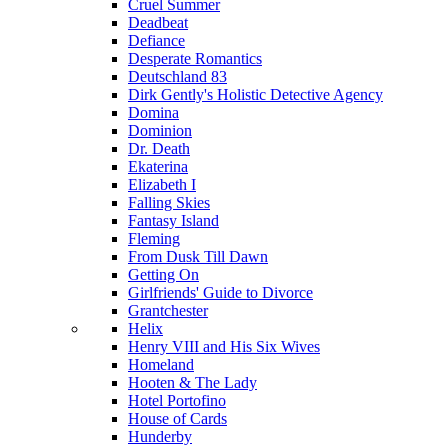
Cruel Summer
Deadbeat
Defiance
Desperate Romantics
Deutschland 83
Dirk Gently's Holistic Detective Agency
Domina
Dominion
Dr. Death
Ekaterina
Elizabeth I
Falling Skies
Fantasy Island
Fleming
From Dusk Till Dawn
Getting On
Girlfriends' Guide to Divorce
Grantchester
Helix
Henry VIII and His Six Wives
Homeland
Hooten & The Lady
Hotel Portofino
House of Cards
Hunderby