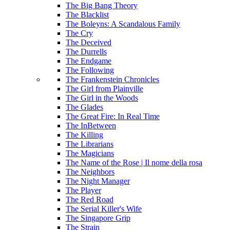
The Big Bang Theory
The Blacklist
The Boleyns: A Scandalous Family
The Cry
The Deceived
The Durrells
The Endgame
The Following
The Frankenstein Chronicles
The Girl from Plainville
The Girl in the Woods
The Glades
The Great Fire: In Real Time
The InBetween
The Killing
The Librarians
The Magicians
The Name of the Rose | Il nome della rosa
The Neighbors
The Night Manager
The Player
The Red Road
The Serial Killer's Wife
The Singapore Grip
The Strain