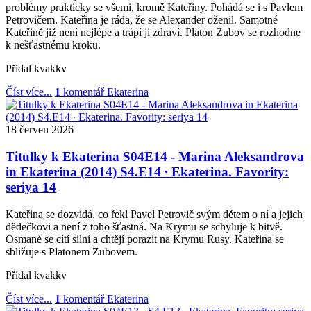
problémy prakticky se všemi, kromě Kateřiny. Pohádá se i s Pavlem
Petrovičem. Kateřina je ráda, že se Alexander oženil. Samotné
Kateřině již není nejlépe a trápí ji zdraví. Platon Zubov se rozhodne
k nešťastnému kro­ku.
Přidal
kvakkv
Číst více...
1
komentář
Ekaterina
18
červen
2026
Titulky k Ekaterina S04E14 - Marina Aleksandrova
in Ekaterina (2014) S4.E14 ∙ Ekaterina. Favority:
seriya 14
Kateřina se dozvídá, co řekl Pavel Petrovič svým dětem o ní a jejich
dědečkovi a není z toho šťastná. Na Krymu se schyluje k bitvě.
Osmané se cítí silní a chtějí porazit na Krymu Rusy. Kateřina se
sbližuje s Platonem Zubovem.
Přidal
kvakkv
Číst více...
1
komentář
Ekaterina