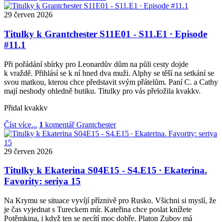
29
červen
2026
Titulky k Grantchester S11E01 - S11.E1 ∙ Episode
#11.1
Při pořádání sbírky pro Leonardův dům na půli cesty dojde
k vraždě. Přihlásí se k ní hned dva muži. Alphy se těší na setkání se
svou matkou, kterou chce představit svým přátelům. Paní C. a Cathy
mají neshody ohledně butiku. Titulky pro vás přeložila kvakkv.
Přidal
kvakkv
Číst více...
1
komentář
Grantchester
29
červen
2026
Titulky k Ekaterina S04E15 - S4.E15 ∙ Ekaterina.
Favority: seriya 15
Na Krymu se situace vyvíjí příznivě pro Rusko. Všichni si myslí, že
je čas vyjednat s Tureckem mír. Kateřina chce poslat knížete
Potěmkina, i když ten se necítí moc dobře. Platon Zubov má