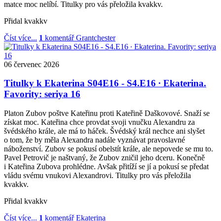
matce moc nelíbí. Titulky pro vás přeložila kvakkv.
Přidal
kvakkv
Číst více...
1
komentář
Grantchester
06
červenec
2026
Titulky k Ekaterina S04E16 - S4.E16 ∙ Ekaterina.
Favority: seriya 16
Platon Zubov poštve Kateřinu proti Kateřině Daškovové. Snaží se
získat moc. Kateřina chce provdat svoji vnučku Alexandru za
švédského krále, ale má to háček. Švédský král nechce ani slyšet
o tom, že by měla Alexandra nadále vyznávat pravoslavné
náboženství. Zubov se pokusí obelstít krále, ale nepovede se mu to.
Pavel Petrovič je naštvaný, že Zubov zničil jeho dceru. Konečně
i Kateřina Zubova prohlédne. Avšak přitíží se jí a pokusí se předat
vládu svému vnukovi Alexandrovi. Titulky pro vás přeložila
kvakkv.
Přidal
kvakkv
Číst více...
1
komentář
Ekaterina