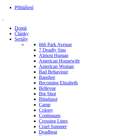
Přihlášení
Domů
Články
Seriály
666 Park Avenue
7 Deadly Sins
Almost Human
American Housewife
American Woman
Bad Behaviour
Banshee
Becoming Elizabeth
Bellevue
Big Shot
Blindspot
Camp
Colony
Continuum
Crossing Lines
Cruel Summer
Deadbeat