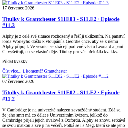
17
červenec
2026
Titulky k Grantchester S11E03 - S11.E2 ∙ Episode
#11.3
Alphy je z celé své situace rozhozený a řeší ji uklízením. Na panství
lorda Worleyho došlo k vloupání a Geordie chce, aby se k němu
Alphy připojil. Ve vesnici se ztrácejí podivné věci a Leonard a paní
C. vyšetřují, co se vlastně děje. Titulky pro vás přeložila kvakkv.
Přidal
kvakkv
Číst více...
1
komentář
Grantchester
07
červenec
2026
Titulky k Grantchester S11E02 - S11.E2 ∙ Episode
#11.2
V Cambridge je na univerzitě nalezen zavražděný student. Zdá se,
že jeho smrt má co dělat s Univerzitním kvízem, jelikož do
Cambridge přijeli jejich rivalové z Oxfordu. Alphy se znovu setkává
se svou matkou a zve ji na večeři. Potká se i s Meg, která se ale jeho