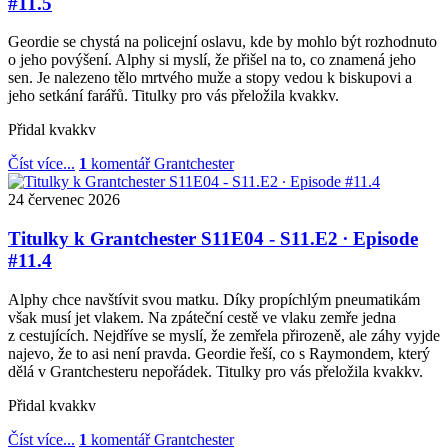
#11.5
Geordie se chystá na policejní oslavu, kde by mohlo být rozhodnuto
o jeho povýšení. Alphy si myslí, že přišel na to, co znamená jeho
sen. Je nalezeno tělo mrtvého muže a stopy vedou k biskupovi a
jeho setkání farářů. Titulky pro vás přeložila kvakkv.
Přidal
kvakkv
Číst více...
1
komentář
Grantchester
24
červenec
2026
Titulky k Grantchester S11E04 - S11.E2 ∙ Episode
#11.4
Alphy chce navštívit svou matku. Díky propíchlým pneumatikám
však musí jet vlakem. Na zpáteční cestě ve vlaku zemře jedna
z cestujících. Nejdříve se myslí, že zemřela přirozeně, ale záhy vyjde
najevo, že to asi není pravda. Geordie řeší, co s Raymondem, který
dělá v Grantchesteru nepořádek. Titulky pro vás přeložila kvakkv.
Přidal
kvakkv
Číst více...
1
komentář
Grantchester