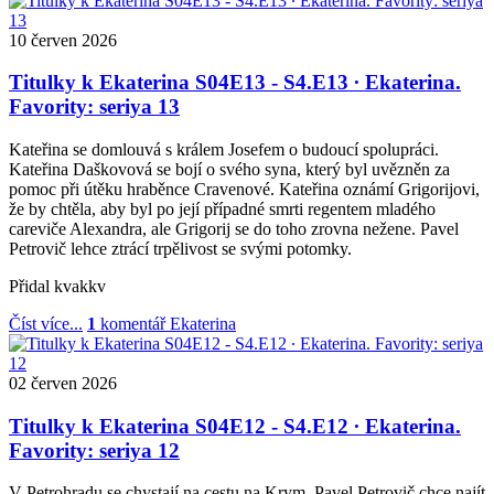
10
červen
2026
Titulky k Ekaterina S04E13 - S4.E13 ∙ Ekaterina.
Favority: seriya 13
Kateřina se domlouvá s králem Josefem o budoucí spolupráci.
Kateřina Daškovová se bojí o svého syna, který byl uvězněn za
pomoc při útěku hraběnce Cravenové. Kateřina oznámí Grigorijovi,
že by chtěla, aby byl po její případné smrti regentem mladého
careviče Alexandra, ale Grigorij se do toho zrovna nežene. Pavel
Petrovič lehce ztrácí trpělivost se svými potomky.
Přidal
kvakkv
Číst více...
1
komentář
Ekaterina
02
červen
2026
Titulky k Ekaterina S04E12 - S4.E12 ∙ Ekaterina.
Favority: seriya 12
V Petrohradu se chystají na cestu na Krym. Pavel Petrovič chce najít