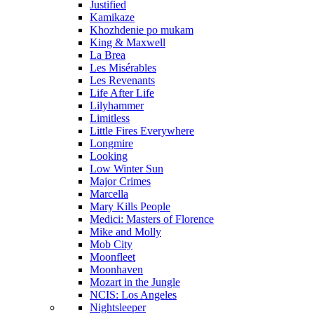
Justified
Kamikaze
Khozhdenie po mukam
King & Maxwell
La Brea
Les Misérables
Les Revenants
Life After Life
Lilyhammer
Limitless
Little Fires Everywhere
Longmire
Looking
Low Winter Sun
Major Crimes
Marcella
Mary Kills People
Medici: Masters of Florence
Mike and Molly
Mob City
Moonfleet
Moonhaven
Mozart in the Jungle
NCIS: Los Angeles
Nightsleeper