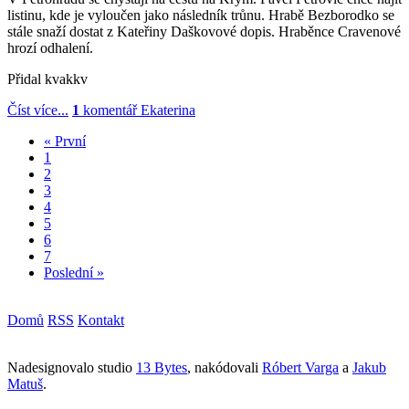
listinu, kde je vyloučen jako následník trůnu. Hrabě Bezborodko se
stále snaží dostat z Kateřiny Daškovové dopis. Hraběnce Cravenové
hrozí odhalení.
Přidal
kvakkv
Číst více...
1
komentář
Ekaterina
« První
1
2
3
4
5
6
7
Poslední »
Domů
RSS
Kontakt
Nadesignovalo studio
13 Bytes
, nakódovali
Róbert Varga
a
Jakub
Matuš
.