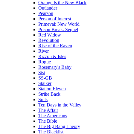
Orange Is the New Black
Outlander
Pearson
Person of Interest
Primeval: New World
Prison Break: Sequel
Red Widow
Revolution
Rise of the Raven
River
Rizzoli & Isles
Rogue
Rosemary's Baby
Sisi
SS-GB
Stalker
Station Eleven
Strike Back
Suits
Ten Days in the Valley
The Affair
The Americans
The Bible
The Big Bang Theory
The Blacklist