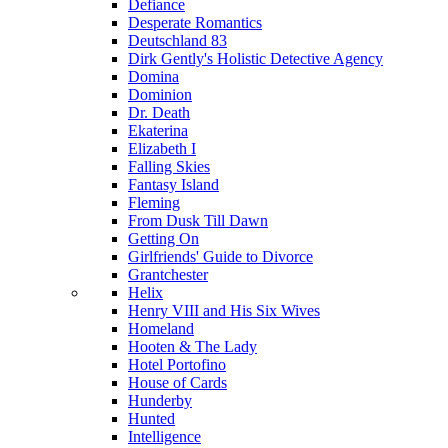
Defiance
Desperate Romantics
Deutschland 83
Dirk Gently's Holistic Detective Agency
Domina
Dominion
Dr. Death
Ekaterina
Elizabeth I
Falling Skies
Fantasy Island
Fleming
From Dusk Till Dawn
Getting On
Girlfriends' Guide to Divorce
Grantchester
Helix
Henry VIII and His Six Wives
Homeland
Hooten & The Lady
Hotel Portofino
House of Cards
Hunderby
Hunted
Intelligence