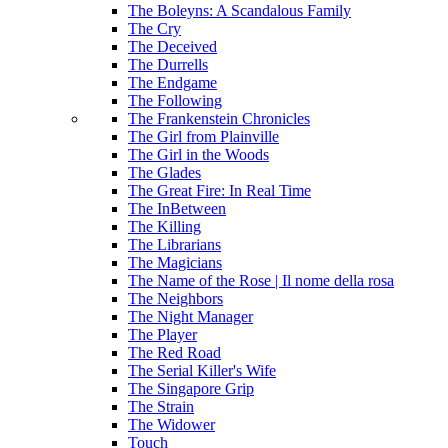
The Boleyns: A Scandalous Family
The Cry
The Deceived
The Durrells
The Endgame
The Following
The Frankenstein Chronicles
The Girl from Plainville
The Girl in the Woods
The Glades
The Great Fire: In Real Time
The InBetween
The Killing
The Librarians
The Magicians
The Name of the Rose | Il nome della rosa
The Neighbors
The Night Manager
The Player
The Red Road
The Serial Killer's Wife
The Singapore Grip
The Strain
The Widower
Touch