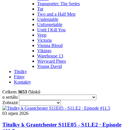
Transporter: The Series
Tut
Two and a Half Men
Undeniable
Unforgettable
Until I Kill You
Veep
Victoria
Vienna Blood
Vikings
Warehouse 13
Wayward Pines
Young David
Titulky
Filmy
Kontakty
Celkem
3653
článků
u seriálu
Zobrazit
03
srpen
2026
Titulky k Grantchester S11E05 - S11.E2 ∙ Episode