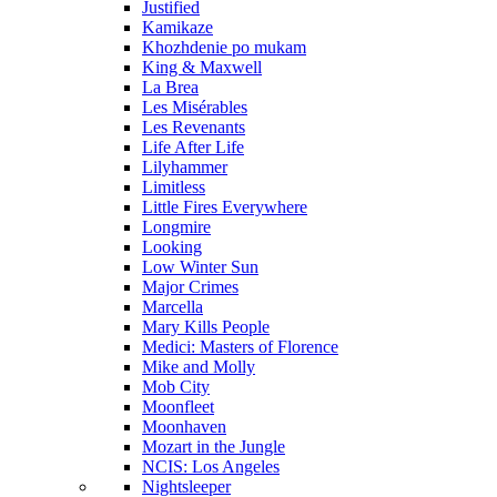
Justified
Kamikaze
Khozhdenie po mukam
King & Maxwell
La Brea
Les Misérables
Les Revenants
Life After Life
Lilyhammer
Limitless
Little Fires Everywhere
Longmire
Looking
Low Winter Sun
Major Crimes
Marcella
Mary Kills People
Medici: Masters of Florence
Mike and Molly
Mob City
Moonfleet
Moonhaven
Mozart in the Jungle
NCIS: Los Angeles
Nightsleeper