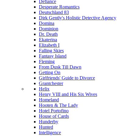
Defiance
Desperate Romantics
Deutschland 83
Dirk Gently's Holistic Detective Agency
Domina
Dominion
Dr. Death
Ekaterina
Elizabeth I
Falling Skies
Fantasy Island
Fleming
From Dusk Till Dawn
Getting On
Girlfriends' Guide to Divorce
Grantchester
Helix
Henry VIII and His Six Wives
Homeland
Hooten & The Lady
Hotel Portofino
House of Cards
Hunderby
Hunted
Intelligence