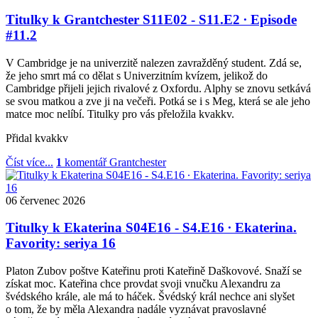
Titulky k Grantchester S11E02 - S11.E2 ∙ Episode
#11.2
V Cambridge je na univerzitě nalezen zavražděný student. Zdá se,
že jeho smrt má co dělat s Univerzitním kvízem, jelikož do
Cambridge přijeli jejich rivalové z Oxfordu. Alphy se znovu setkává
se svou matkou a zve ji na večeři. Potká se i s Meg, která se ale jeho
matce moc nelíbí. Titulky pro vás přeložila kvakkv.
Přidal
kvakkv
Číst více...
1
komentář
Grantchester
06
červenec
2026
Titulky k Ekaterina S04E16 - S4.E16 ∙ Ekaterina.
Favority: seriya 16
Platon Zubov poštve Kateřinu proti Kateřině Daškovové. Snaží se
získat moc. Kateřina chce provdat svoji vnučku Alexandru za
švédského krále, ale má to háček. Švédský král nechce ani slyšet
o tom, že by měla Alexandra nadále vyznávat pravoslavné