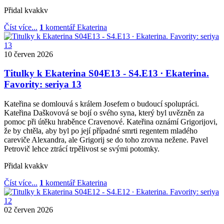
Přidal
kvakkv
Číst více...
1
komentář
Ekaterina
10
červen
2026
Titulky k Ekaterina S04E13 - S4.E13 ∙ Ekaterina.
Favority: seriya 13
Kateřina se domlouvá s králem Josefem o budoucí spolupráci.
Kateřina Daškovová se bojí o svého syna, který byl uvězněn za
pomoc při útěku hraběnce Cravenové. Kateřina oznámí Grigorijovi,
že by chtěla, aby byl po její případné smrti regentem mladého
careviče Alexandra, ale Grigorij se do toho zrovna nežene. Pavel
Petrovič lehce ztrácí trpělivost se svými potomky.
Přidal
kvakkv
Číst více...
1
komentář
Ekaterina
02
červen
2026