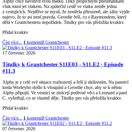
Alphy chce navštívit svou matku. Díky propíchlým pneumatikám
však musí jet vlakem. Na zpáteční cestě ve vlaku zemře jedna
z cestujících. Nejdříve se myslí, že zemřela přirozeně, ale záhy vyjde
najevo, že to asi není pravda. Geordie řeší, co s Raymondem, který
dělá v Grantchesteru nepořádek. Titulky pro vás přeložila kvakkv.
Přidal
kvakkv
Číst více...
1
komentář
Grantchester
17
červenec
2026
Titulky k Grantchester S11E03 - S11.E2 ∙ Episode
#11.3
Alphy je z celé své situace rozhozený a řeší ji uklízením. Na panství
lorda Worleyho došlo k vloupání a Geordie chce, aby se k němu
Alphy připojil. Ve vesnici se ztrácejí podivné věci a Leonard a paní
C. vyšetřují, co se vlastně děje. Titulky pro vás přeložila kvakkv.
Přidal
kvakkv
Číst více...
1
komentář
Grantchester
07
červenec
2026