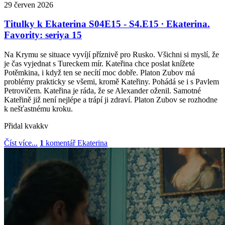
29
červen
2026
Titulky k Ekaterina S04E15 - S4.E15 ∙ Ekaterina.
Favority: seriya 15
Na Krymu se situace vyvíjí příznivě pro Rusko. Všichni si myslí, že
je čas vyjednat s Tureckem mír. Kateřina chce poslat knížete
Potěmkina, i když ten se necítí moc dobře. Platon Zubov má
problémy prakticky se všemi, kromě Kateřiny. Pohádá se i s Pavlem
Petrovičem. Kateřina je ráda, že se Alexander oženil. Samotné
Kateřině již není nejlépe a trápí ji zdraví. Platon Zubov se rozhodne
k nešťastnému kro­ku.
Přidal
kvakkv
Číst více...
1
komentář
Ekaterina