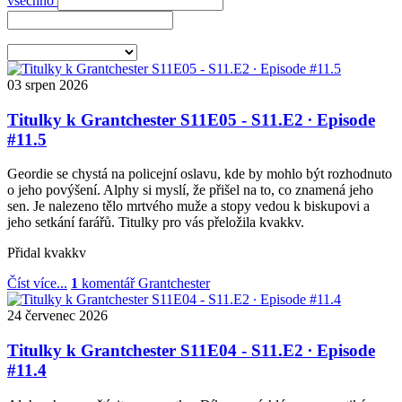
všechno
03
srpen
2026
Titulky k Grantchester S11E05 - S11.E2 ∙ Episode
#11.5
Geordie se chystá na policejní oslavu, kde by mohlo být rozhodnuto
o jeho povýšení. Alphy si myslí, že přišel na to, co znamená jeho
sen. Je nalezeno tělo mrtvého muže a stopy vedou k biskupovi a
jeho setkání farářů. Titulky pro vás přeložila kvakkv.
Přidal
kvakkv
Číst více...
1
komentář
Grantchester
24
červenec
2026
Titulky k Grantchester S11E04 - S11.E2 ∙ Episode
#11.4