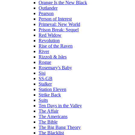
Orange Is the New Black
Outlander
Pearson
Person of Interest
Primeval: New World
Prison Break: Sequel
Red Widow
Revolution
Rise of the Raven
River
Rizzoli & Isles
Rogue
Rosemary's Baby
Sisi
SS-GB
Stalker
Station Eleven
Strike Back
Suits
Ten Days in the Valley
The Affair
The Americans
The Bible
The Big Bang Theory
The Blacklist