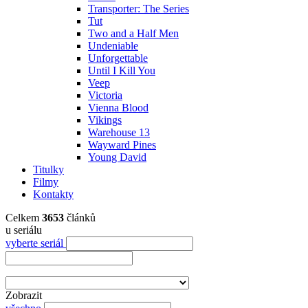
Transporter: The Series
Tut
Two and a Half Men
Undeniable
Unforgettable
Until I Kill You
Veep
Victoria
Vienna Blood
Vikings
Warehouse 13
Wayward Pines
Young David
Titulky
Filmy
Kontakty
Celkem
3653
článků
u seriálu
vyberte seriál
Zobrazit