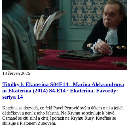
18
červen
2026
Titulky k Ekaterina S04E14 - Marina Aleksandrova
in Ekaterina (2014) S4.E14 ∙ Ekaterina. Favority:
seriya 14
Kateřina se dozvídá, co řekl Pavel Petrovič svým dětem o ní a jejich
dědečkovi a není z toho šťastná. Na Krymu se schyluje k bitvě.
Osmané se cítí silní a chtějí porazit na Krymu Rusy. Kateřina se
sbližuje s Platonem Zubovem.