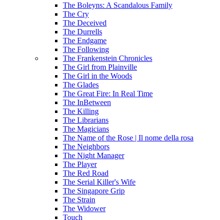
The Boleyns: A Scandalous Family
The Cry
The Deceived
The Durrells
The Endgame
The Following
The Frankenstein Chronicles
The Girl from Plainville
The Girl in the Woods
The Glades
The Great Fire: In Real Time
The InBetween
The Killing
The Librarians
The Magicians
The Name of the Rose | Il nome della rosa
The Neighbors
The Night Manager
The Player
The Red Road
The Serial Killer's Wife
The Singapore Grip
The Strain
The Widower
Touch