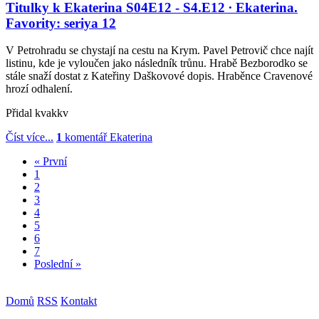
Titulky k Ekaterina S04E12 - S4.E12 ∙ Ekaterina.
Favority: seriya 12
V Petrohradu se chystají na cestu na Krym. Pavel Petrovič chce najít
listinu, kde je vyloučen jako následník trůnu. Hrabě Bezborodko se
stále snaží dostat z Kateřiny Daškovové dopis. Hraběnce Cravenové
hrozí odhalení.
Přidal
kvakkv
Číst více...
1
komentář
Ekaterina
« První
1
2
3
4
5
6
7
Poslední »
Domů
RSS
Kontakt