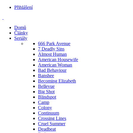
Přihlášení
Domů
Články
Seriály
666 Park Avenue
7 Deadly Sins
Almost Human
American Housewife
American Woman
Bad Behaviour
Banshee
Becoming Elizabeth
Bellevue
Big Shot
Blindspot
Camp
Colony
Continuum
Crossing Lines
Cruel Summer
Deadbeat