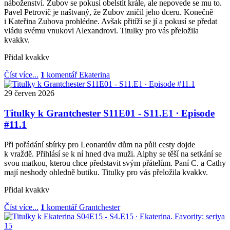
náboženství. Zubov se pokusí obelstít krále, ale nepovede se mu to.
Pavel Petrovič je naštvaný, že Zubov zničil jeho dceru. Konečně
i Kateřina Zubova prohlédne. Avšak přitíží se jí a pokusí se předat
vládu svému vnukovi Alexandrovi. Titulky pro vás přeložila
kvakkv.
Přidal
kvakkv
Číst více...
1
komentář
Ekaterina
29
červen
2026
Titulky k Grantchester S11E01 - S11.E1 ∙ Episode
#11.1
Při pořádání sbírky pro Leonardův dům na půli cesty dojde
k vraždě. Přihlásí se k ní hned dva muži. Alphy se těší na setkání se
svou matkou, kterou chce představit svým přátelům. Paní C. a Cathy
mají neshody ohledně butiku. Titulky pro vás přeložila kvakkv.
Přidal
kvakkv
Číst více...
1
komentář
Grantchester