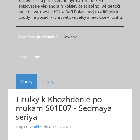
Křížová cesta patří k vrcholným dílům ruského
spisovatele Alexandra Nikolajeviče Tolstého. Děj se točí
kolem dvou sester Káti a Dáši Bulavinových a líčí jejich
osudy na pozadí První světové války a revoluce v Rusku.
kvakkv
Titulky pro vás překládají
IMDB
CSFD
Články
Titulky
Titulky k Khozhdenie po
mukam S01E07 - Sedmaya
seriya
Napsal
kvakkv
dne
02.12.2020