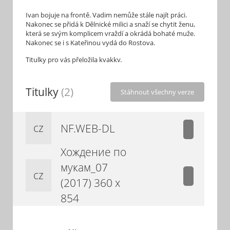
Ivan bojuje na frontě. Vadim nemůže stále najít práci.
Nakonec se přidá k Dělnické milici a snaží se chytit ženu,
která se svým komplicem vraždí a okrádá bohaté muže.
Nakonec se i s Kateřinou vydá do Rostova.
Titulky pro vás přeložila kvakkv.
Titulky
(2)
Stáhnout všechny verze
cz
NF.WEB-DL
Хождение по
мукам_07
cz
(2017) 360 x
854