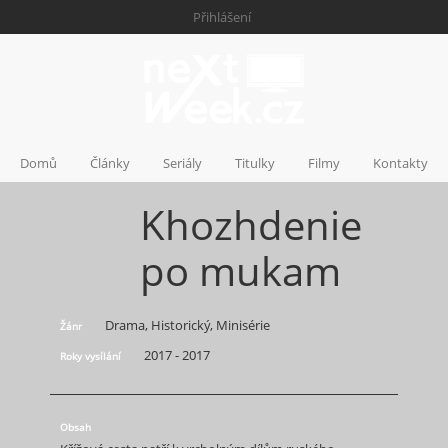
Přihlášení
Domů
Články
Seriály
Titulky
Filmy
Kontakty
Khozhdenie
po mukam
Drama, Historický, Minisérie
Žánr
2017 - 2017
Roky vysílání
Obsah