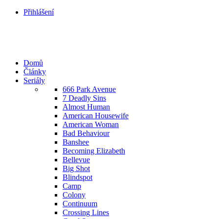
Přihlášení
Domů
Články
Seriály
666 Park Avenue
7 Deadly Sins
Almost Human
American Housewife
American Woman
Bad Behaviour
Banshee
Becoming Elizabeth
Bellevue
Big Shot
Blindspot
Camp
Colony
Continuum
Crossing Lines