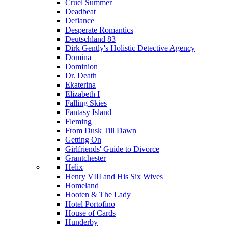
Cruel Summer
Deadbeat
Defiance
Desperate Romantics
Deutschland 83
Dirk Gently's Holistic Detective Agency
Domina
Dominion
Dr. Death
Ekaterina
Elizabeth I
Falling Skies
Fantasy Island
Fleming
From Dusk Till Dawn
Getting On
Girlfriends' Guide to Divorce
Grantchester
Helix
Henry VIII and His Six Wives
Homeland
Hooten & The Lady
Hotel Portofino
House of Cards
Hunderby