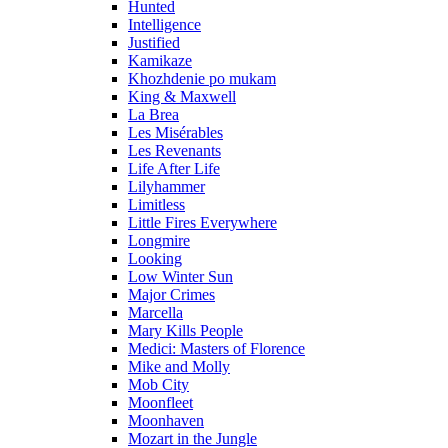
Hunted
Intelligence
Justified
Kamikaze
Khozhdenie po mukam
King & Maxwell
La Brea
Les Misérables
Les Revenants
Life After Life
Lilyhammer
Limitless
Little Fires Everywhere
Longmire
Looking
Low Winter Sun
Major Crimes
Marcella
Mary Kills People
Medici: Masters of Florence
Mike and Molly
Mob City
Moonfleet
Moonhaven
Mozart in the Jungle