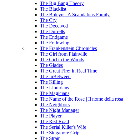
The Big Bang Theory
The Blacklist
The Boleyns: A Scandalous Family
The Cry
The Deceived
The Durrells
The Endgame
The Following
The Frankenstein Chronicles
The Girl from Plainville
The Girl in the Woods
The Glades
The Great Fire: In Real Time
The InBetween
The Killing
The Librarians
The Magicians
The Name of the Rose | Il nome della rosa
The Neighbors
The Night Manager
The Player
The Red Road
The Serial Killer's Wife
The Singapore Grip
The Strain