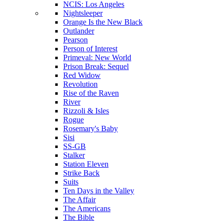
NCIS: Los Angeles
Nightsleeper
Orange Is the New Black
Outlander
Pearson
Person of Interest
Primeval: New World
Prison Break: Sequel
Red Widow
Revolution
Rise of the Raven
River
Rizzoli & Isles
Rogue
Rosemary's Baby
Sisi
SS-GB
Stalker
Station Eleven
Strike Back
Suits
Ten Days in the Valley
The Affair
The Americans
The Bible