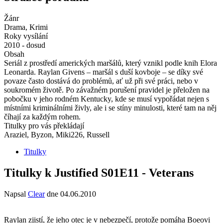
Žánr
Drama, Krimi
Roky vysílání
2010 - dosud
Obsah
Seriál z prostředí amerických maršálů, který vznikl podle knih Elora
Leonarda. Raylan Givens – maršál s duší kovboje – se díky své
povaze často dostává do problémů, ať už při své práci, nebo v
soukromém životě. Po závažném porušení pravidel je přeložen na
pobočku v jeho rodném Kentucky, kde se musí vypořádat nejen s
místními kriminálními živly, ale i se stíny minulosti, které tam na něj
číhají za každým rohem.
Titulky pro vás překládají
Araziel, Byzon, Miki226, Russell
Titulky
Titulky k Justified S01E11 - Veterans
Napsal
Clear
dne
04.06.2010
Raylan zjistí, že jeho otec je v nebezpečí, protože pomáha Boeovi