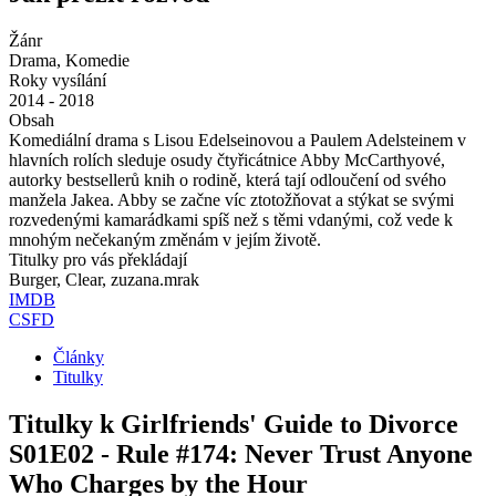
Žánr
Drama, Komedie
Roky vysílání
2014 - 2018
Obsah
Komediální drama s Lisou Edelseinovou a Paulem Adelsteinem v
hlavních rolích sleduje osudy čtyřicátnice Abby McCarthyové,
autorky bestsellerů knih o rodině, která tají odloučení od svého
manžela Jakea. Abby se začne víc ztotožňovat a stýkat se svými
rozvedenými kamarádkami spíš než s těmi vdanými, což vede k
mnohým nečekaným změnám v jejím životě.
Titulky pro vás překládají
Burger, Clear, zuzana.mrak
IMDB
CSFD
Články
Titulky
Titulky k Girlfriends' Guide to Divorce
S01E02 - Rule #174: Never Trust Anyone
Who Charges by the Hour