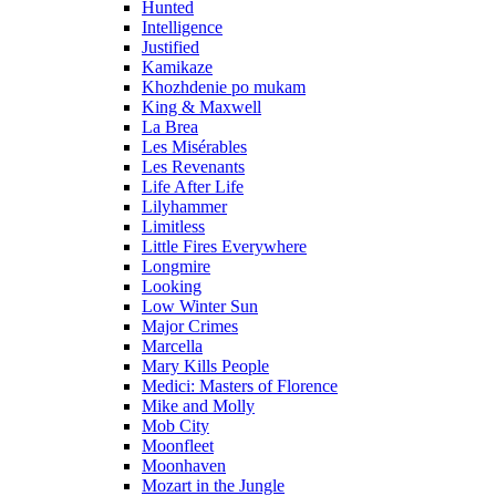
Hunted
Intelligence
Justified
Kamikaze
Khozhdenie po mukam
King & Maxwell
La Brea
Les Misérables
Les Revenants
Life After Life
Lilyhammer
Limitless
Little Fires Everywhere
Longmire
Looking
Low Winter Sun
Major Crimes
Marcella
Mary Kills People
Medici: Masters of Florence
Mike and Molly
Mob City
Moonfleet
Moonhaven
Mozart in the Jungle