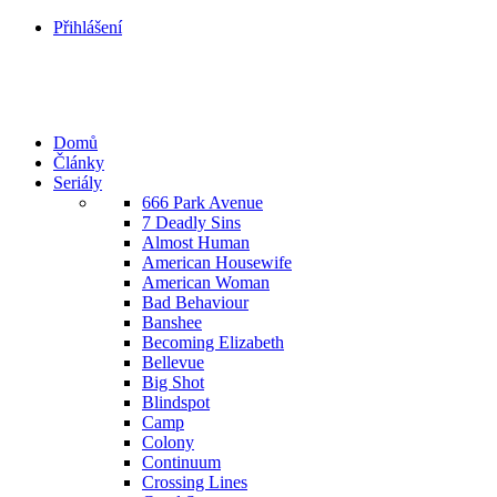
Přihlášení
Domů
Články
Seriály
666 Park Avenue
7 Deadly Sins
Almost Human
American Housewife
American Woman
Bad Behaviour
Banshee
Becoming Elizabeth
Bellevue
Big Shot
Blindspot
Camp
Colony
Continuum
Crossing Lines