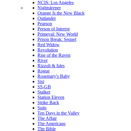
NCIS: Los Angeles
Nightsleeper
Orange Is the New Black
Outlander
Pearson
Person of Interest
Primeval: New World
Prison Break: Sequel
Red Widow
Revolution
Rise of the Raven
River
Rizzoli & Isles
Rogue
Rosemary's Baby
Sisi
SS-GB
Stalker
Station Eleven
Strike Back
Suits
Ten Days in the Valley
The Affair
The Americans
The Bible