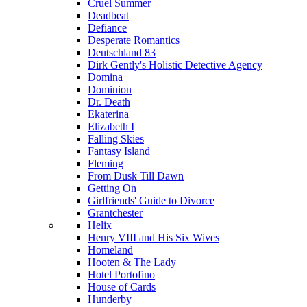
Cruel Summer
Deadbeat
Defiance
Desperate Romantics
Deutschland 83
Dirk Gently's Holistic Detective Agency
Domina
Dominion
Dr. Death
Ekaterina
Elizabeth I
Falling Skies
Fantasy Island
Fleming
From Dusk Till Dawn
Getting On
Girlfriends' Guide to Divorce
Grantchester
Helix
Henry VIII and His Six Wives
Homeland
Hooten & The Lady
Hotel Portofino
House of Cards
Hunderby