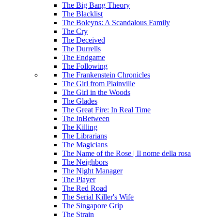
The Big Bang Theory
The Blacklist
The Boleyns: A Scandalous Family
The Cry
The Deceived
The Durrells
The Endgame
The Following
The Frankenstein Chronicles
The Girl from Plainville
The Girl in the Woods
The Glades
The Great Fire: In Real Time
The InBetween
The Killing
The Librarians
The Magicians
The Name of the Rose | Il nome della rosa
The Neighbors
The Night Manager
The Player
The Red Road
The Serial Killer's Wife
The Singapore Grip
The Strain