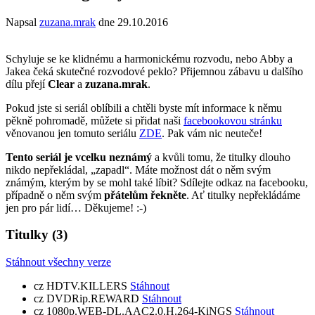
Napsal
zuzana.mrak
dne
29.10.2016
Schyluje se ke klidnému a harmonickému rozvodu, nebo Abby a
Jakea čeká skutečné rozvodové peklo? Přijemnou zábavu u dalšího
dílu přejí
Clear
a
zuzana.mrak
.
Pokud jste si seriál oblíbili a chtěli byste mít informace k němu
pěkně pohromadě, můžete si přidat naši
facebookovou stránku
věnovanou jen tomuto seriálu
ZDE
. Pak vám nic neuteče!
Tento seriál je vcelku neznámý
a kvůli tomu, že titulky dlouho
nikdo nepřekládal, „zapadl“. Máte možnost dát o něm svým
známým, kterým by se mohl také líbit? Sdílejte odkaz na facebooku,
případně o něm svým
přátelům řekněte
. Ať titulky nepřekládáme
jen pro pár lidí… Děkujeme! :-)
Titulky
(3)
Stáhnout všechny verze
cz
HDTV.KILLERS
Stáhnout
cz
DVDRip.REWARD
Stáhnout
cz
1080p.WEB-DL.AAC2.0.H.264-KiNGS
Stáhnout