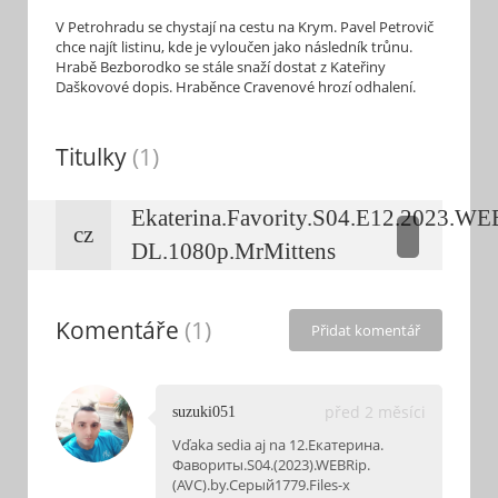
V Petrohradu se chystají na cestu na Krym. Pavel Petrovič
chce najít listinu, kde je vyloučen jako následník trůnu.
Hrabě Bezborodko se stále snaží dostat z Kateřiny
Daškovové dopis. Hraběnce Cravenové hrozí odhalení.
Titulky
(1)
Ekaterina.Favority.S04.E12.2023.WE
cz
DL.1080p.MrMittens
Komentáře
(1)
Přidat komentář
před 2 měsíci
suzuki051
Vďaka sedia aj na 12.Екатерина.
Фавориты.S04.(2023).WEBRip.
(AVC).by.Серый1779.Files-x