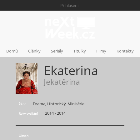
Přihlášení
Domů
Články
Seriály
Titulky
Filmy
Kontakty
Ekaterina
Jekatěrina
Drama, Historický, Minisérie
Žánr
2014 - 2014
Roky vysílání
Obsah