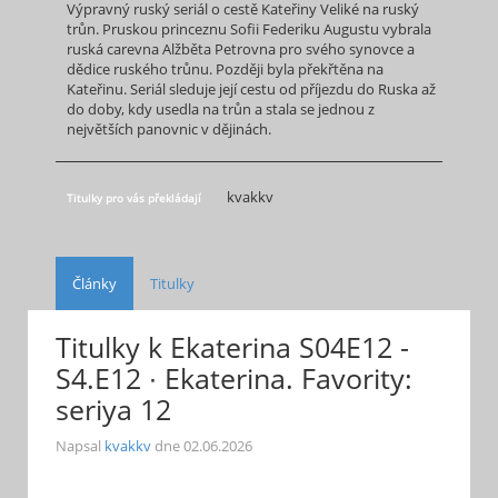
Výpravný ruský seriál o cestě Kateřiny Veliké na ruský
trůn. Pruskou princeznu Sofii Federiku Augustu vybrala
ruská carevna Alžběta Petrovna pro svého synovce a
dědice ruského trůnu. Později byla překřtěna na
Kateřinu. Seriál sleduje její cestu od příjezdu do Ruska až
do doby, kdy usedla na trůn a stala se jednou z
největších panovnic v dějinách.
kvakkv
Titulky pro vás překládají
Články
Titulky
Titulky k Ekaterina S04E12 -
S4.E12 ∙ Ekaterina. Favority:
seriya 12
Napsal
kvakkv
dne
02.06.2026