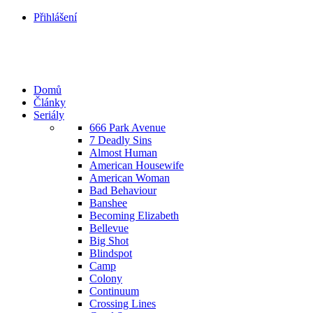
Přihlášení
Domů
Články
Seriály
666 Park Avenue
7 Deadly Sins
Almost Human
American Housewife
American Woman
Bad Behaviour
Banshee
Becoming Elizabeth
Bellevue
Big Shot
Blindspot
Camp
Colony
Continuum
Crossing Lines