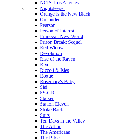
NCIS: Los Angeles
Nightsleeper
Orange Is the New Black
Outlander
Pearson
Person of Interest
Primeval: New World
Prison Break: Sequel
Red Widow
Revolution
Rise of the Raven
River
Rizzoli & Isles
Rogue
Rosemary's Baby
Sisi
SS-GB
Stalker
Station Eleven
Strike Back
Suits
Ten Days in the Valley
The Affair
The Americans
The Bible