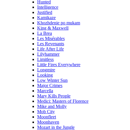
Hunted
Intelligence
Justified
Kamikaze
Khozhdenie po mukam
King & Maxwell
La Brea
Les Misérables
Les Revenants
Life After Life
Lilyhammer
Limitless
Little Fires Everywhere
Longmire
Looking
Low Winter Sun
Major Crimes
Marcella
Mary Kills People
Medici: Masters of Florence
Mike and Molly
Mob City
Moonfleet
Moonhaven
Mozart in the Jungle