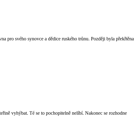
vna pro svého synovce a dědice ruského trůnu. Později byla překřtěna
teřině vyhýbat. Té se to pochopitelně nelíbí. Nakonec se rozhodne