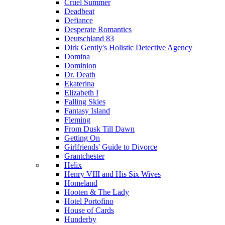
Cruel Summer
Deadbeat
Defiance
Desperate Romantics
Deutschland 83
Dirk Gently's Holistic Detective Agency
Domina
Dominion
Dr. Death
Ekaterina
Elizabeth I
Falling Skies
Fantasy Island
Fleming
From Dusk Till Dawn
Getting On
Girlfriends' Guide to Divorce
Grantchester
Helix
Henry VIII and His Six Wives
Homeland
Hooten & The Lady
Hotel Portofino
House of Cards
Hunderby