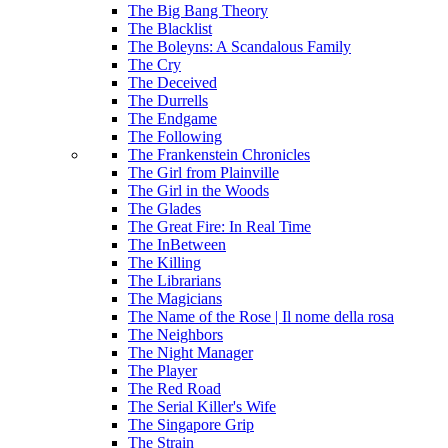
The Big Bang Theory
The Blacklist
The Boleyns: A Scandalous Family
The Cry
The Deceived
The Durrells
The Endgame
The Following
The Frankenstein Chronicles
The Girl from Plainville
The Girl in the Woods
The Glades
The Great Fire: In Real Time
The InBetween
The Killing
The Librarians
The Magicians
The Name of the Rose | Il nome della rosa
The Neighbors
The Night Manager
The Player
The Red Road
The Serial Killer's Wife
The Singapore Grip
The Strain