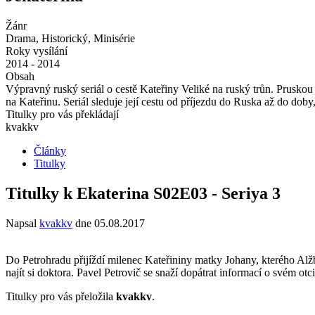
Žánr
Drama, Historický, Minisérie
Roky vysílání
2014 - 2014
Obsah
Výpravný ruský seriál o cestě Kateřiny Veliké na ruský trůn. Pruskou
na Kateřinu. Seriál sleduje její cestu od příjezdu do Ruska až do doby
Titulky pro vás překládají
kvakkv
Články
Titulky
Titulky k Ekaterina S02E03 - Seriya 3
Napsal
kvakkv
dne
05.08.2017
Do Petrohradu přijíždí milenec Kateřininy matky Johany, kterého Alžb
najít si doktora. Pavel Petrovič se snaží dopátrat informací o svém otci
Titulky pro vás přeložila
kvakkv
.