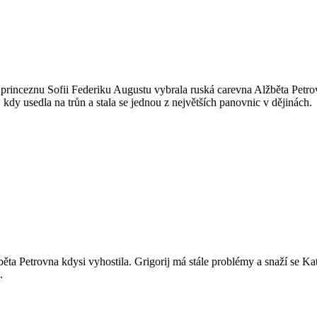
 princeznu Sofii Federiku Augustu vybrala ruská carevna Alžběta Petro
, kdy usedla na trůn a stala se jednou z největších panovnic v dějinách.
ěta Petrovna kdysi vyhostila. Grigorij má stále problémy a snaží se Ka
.