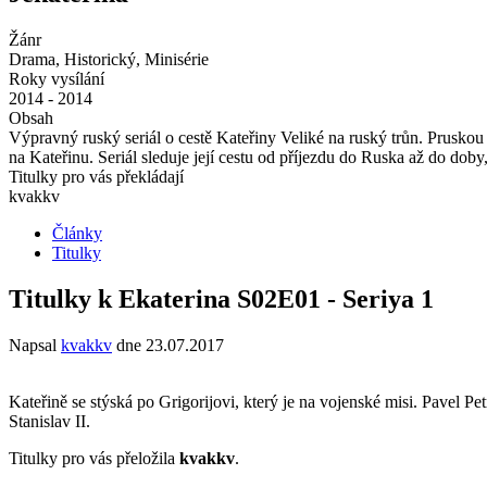
Žánr
Drama, Historický, Minisérie
Roky vysílání
2014 - 2014
Obsah
Výpravný ruský seriál o cestě Kateřiny Veliké na ruský trůn. Pruskou
na Kateřinu. Seriál sleduje její cestu od příjezdu do Ruska až do doby
Titulky pro vás překládají
kvakkv
Články
Titulky
Titulky k Ekaterina S02E01 - Seriya 1
Napsal
kvakkv
dne
23.07.2017
Kateřině se stýská po Grigorijovi, který je na vojenské misi. Pavel Pe
Stanislav II.
Titulky pro vás přeložila
kvakkv
.