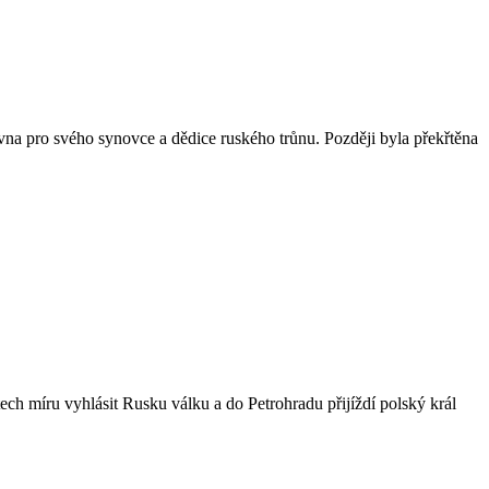
vna pro svého synovce a dědice ruského trůnu. Později byla překřtěna
tech míru vyhlásit Rusku válku a do Petrohradu přijíždí polský král