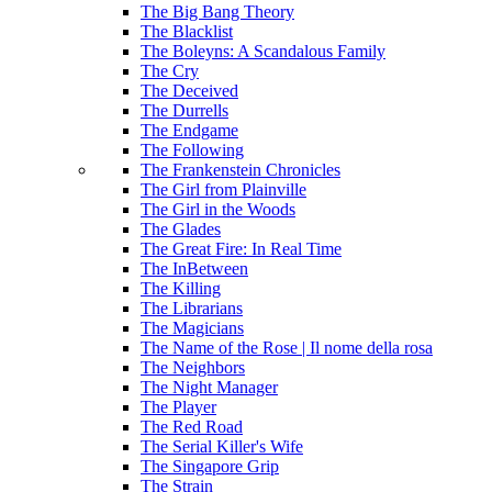
The Big Bang Theory
The Blacklist
The Boleyns: A Scandalous Family
The Cry
The Deceived
The Durrells
The Endgame
The Following
The Frankenstein Chronicles
The Girl from Plainville
The Girl in the Woods
The Glades
The Great Fire: In Real Time
The InBetween
The Killing
The Librarians
The Magicians
The Name of the Rose | Il nome della rosa
The Neighbors
The Night Manager
The Player
The Red Road
The Serial Killer's Wife
The Singapore Grip
The Strain