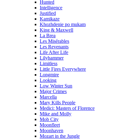
Hunted
Intelligence
Justified
Kamikaze
Khozhdenie po mukam
King & Maxwell
La Brea
Les Misérables
Les Revenants
Life After Life
Lilyhammer
Limitless
Little Fires Everywhere
Longmire
Looking
Low Winter Sun
Major Crimes
Marcella
Mary Kills People
Medici: Masters of Florence
Mike and Molly
Mob City
Moonfleet
Moonhaven
Mozart in the Jungle