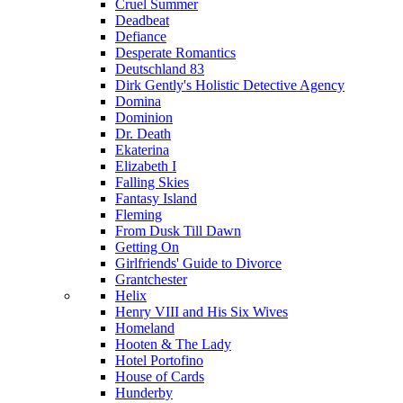
Cruel Summer
Deadbeat
Defiance
Desperate Romantics
Deutschland 83
Dirk Gently's Holistic Detective Agency
Domina
Dominion
Dr. Death
Ekaterina
Elizabeth I
Falling Skies
Fantasy Island
Fleming
From Dusk Till Dawn
Getting On
Girlfriends' Guide to Divorce
Grantchester
Helix
Henry VIII and His Six Wives
Homeland
Hooten & The Lady
Hotel Portofino
House of Cards
Hunderby