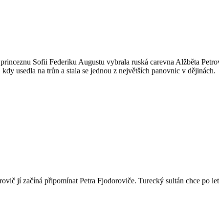
 princeznu Sofii Federiku Augustu vybrala ruská carevna Alžběta Petro
, kdy usedla na trůn a stala se jednou z největších panovnic v dějinách.
trovič jí začíná připomínat Petra Fjodoroviče. Turecký sultán chce po le