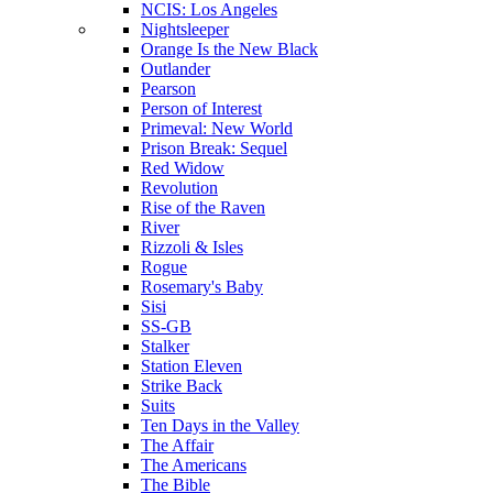
NCIS: Los Angeles
Nightsleeper
Orange Is the New Black
Outlander
Pearson
Person of Interest
Primeval: New World
Prison Break: Sequel
Red Widow
Revolution
Rise of the Raven
River
Rizzoli & Isles
Rogue
Rosemary's Baby
Sisi
SS-GB
Stalker
Station Eleven
Strike Back
Suits
Ten Days in the Valley
The Affair
The Americans
The Bible