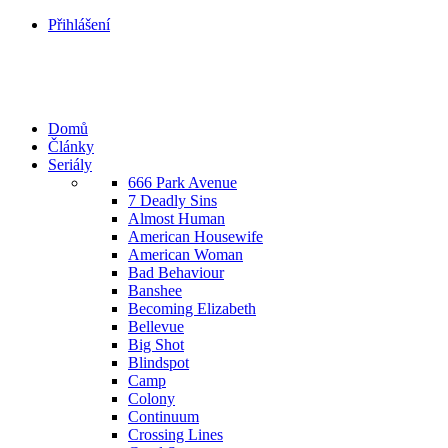
Přihlášení
Domů
Články
Seriály
666 Park Avenue
7 Deadly Sins
Almost Human
American Housewife
American Woman
Bad Behaviour
Banshee
Becoming Elizabeth
Bellevue
Big Shot
Blindspot
Camp
Colony
Continuum
Crossing Lines